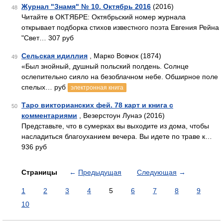
Журнал "Знамя" № 10. Октябрь 2016
(2016)
48
Читайте в ОКТЯБРЕ: Октябрьский номер журнала
открывает подборка стихов известного поэта Евгения Рейна
"Свет… 307 руб
Сельская идиллия
, Марко Вовчок (1874)
49
«Был знойный, душный польский полдень. Солнце
ослепительно сияло на безоблачном небе. Обширное поле
спелых… руб
электронная книга
Таро викторианских фей. 78 карт и книга с
50
комментариями
, Везерстоун Лунаэ (2016)
Представьте, что в сумерках вы выходите из дома, чтобы
насладиться благоуханием вечера. Вы идете по траве к…
936 руб
Страницы
←
Предыдущая
Следующая
→
1
2
3
4
5
6
7
8
9
10