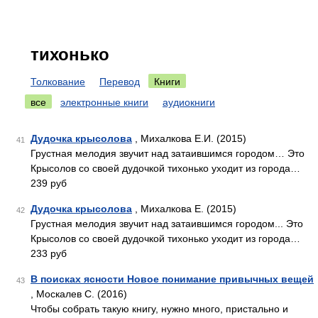
тихонько
Толкование
Перевод
Книги
все
электронные книги
аудиокниги
Дудочка крысолова
, Михалкова Е.И. (2015)
41
Грустная мелодия звучит над затаившимся городом… Это
Крысолов со своей дудочкой тихонько уходит из города…
239 руб
Дудочка крысолова
, Михалкова Е. (2015)
42
Грустная мелодия звучит над затаившимся городом... Это
Крысолов со своей дудочкой тихонько уходит из города…
233 руб
В поисках ясности Новое понимание привычных вещей
43
, Москалев С. (2016)
Чтобы собрать такую книгу, нужно много, пристально и