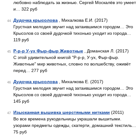
любовно наблюдать за жизнью. Сергей Москалёв это умеет
и… 322 руб
Дудочка крысолова
, Михалкова Е.И. (2017)
44
Грустная мелодия звучит над затаившимся городом… Это
Крысолов со своей дудочкой тихонько уходит из города…
119 руб
Р-р-р У-ух Фыр-фыр Животные
, Доманская Л. (2017)
45
С этой удивительной книгой "Р-р-р, У-ух, Фыр-фыр.
Животные" мир животных, словно по волшебству, оживёт
перед… 277 руб
Дудочка крысолова
, Михалкова Е. (2017)
46
Грустная мелодия звучит над затаившимся городом… Это
Крысолов со своей дудочкой тихонько уходит из города…
145 руб
Изысканная вышивка шерстяными нитками
(2011)
47
Во все времена рукодельницы украшали вышитыми.
узорами предметы одежды, скатерти, домашний текстиль…
75 руб